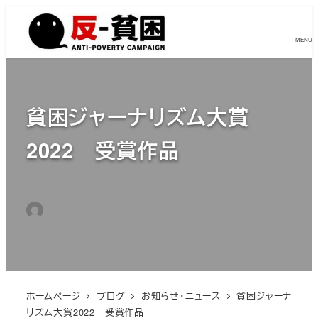
メ
イ
MENU
ン
コ
ン
貧困ジャーナリズム大賞
テ
ン
2022 受賞作品
ツ
へ
2023年1月24日
2026年4月3日
移
投稿日
更新日
カテゴリー
tumugiisuta
お知らせ・ニュース
動
著
者
ホームページ
ブログ
お知らせ・ニュース
貧困ジャーナ
リズム大賞2022 受賞作品