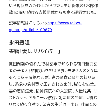
いる現状を浮かび上がらせた。生活保護の「水際作
戦」と闘い続ける支援団体からも高く評価された。
記事情報はこちら>>>
https://www.tokyo-
np.co.jp/article/199879
永田豊隆
書籍「妻はサバイバー」
貧困問題の優れた取材記事で知られる朝日新聞記
者の著者と精神疾患を抱える妻。夫婦２人の２０年
近くに及ぶ凄絶なルポ。妻の過食と嘔吐の繰り返
し、過食の食材費で圧迫される家計、膨らむ借金。
妻の感情爆発、精神病院への入退院、大量服薬、リ
ストカット、アルコール依存、認知症の発症…。終わ
りなく続く介護で、著者の生活は一変し、仕事との