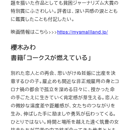
題を描いた作品としても貧困ジャーナリズム大賞の
特別賞にふさわしい。評者は、深い共感の涙ととも
に鑑賞したことも付記したい。
映画情報はこちら>>>
https://mysmallland.jp/
櫻木みわ
書籍「コークスが燃えている」
別れた恋人との再会、思いがけぬ妊娠に出産を決
意するひの子。雇止めも間近な非正規雇用の身とコ
ロナ禍の都会で孤立を深める日々に、授かった命
の手ごたえに生きていく肯定感が芽生える。恋人と
の微妙な温度差や距離感が、女たちのつながりを
生み、伸ばした手に励ましや勇気が伝わってくる。
ひとりではない。時間と場所を越えた遠く筑豊の女
坑夫たちが労苦の中で紡ぎ合ってきた他者ととも