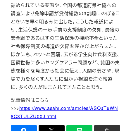
詰められている実態や、全国の都道府県社協への
調査により免除申請が貸付総数の3割超にのぼるこ
とをいち早く明るみに出した。こうした報道によ
り、生活保護の一歩手前の支援制度の欠如、最後の
安全網であるはずの生活保護の機能不全といった
社会保障制度の構造的欠陥を浮かび上がらせた。
ほかにも、ペットと困窮、広がる学生向け食料支援、
困窮世帯に多いヤングケアラー問題など、貧困の実
態を様々な角度から社会に伝え、人間の弱さや、現
場で力を尽くす人たちに温かい視線を注ぐ報道
に、多くの人が励まされてきたことと思う。
記事情報はこちら
>>>
https://www.asahi.com/articles/ASQ3T6WN
8Q3TULZU00J.html