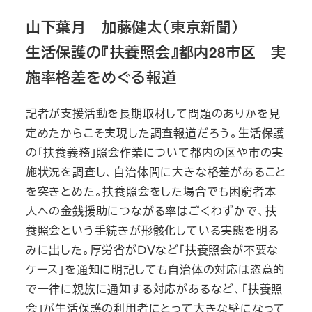
山下葉月 加藤健太（東京新聞）
生活保護の『扶養照会』都内28市区 実
施率格差をめぐる報道
記者が支援活動を長期取材して問題のありかを見
定めたからこそ実現した調査報道だろう。生活保護
の「扶養義務」照会作業について都内の区や市の実
施状況を調査し、自治体間に大きな格差があること
を突きとめた。扶養照会をした場合でも困窮者本
人への金銭援助につながる率はごくわずかで、扶
養照会という手続きが形骸化している実態を明る
みに出した。厚労省がＤＶなど「扶養照会が不要な
ケース」を通知に明記しても自治体の対応は恣意的
で一律に親族に通知する対応があるなど、「扶養照
会」が生活保護の利用者にとって大きな壁になって