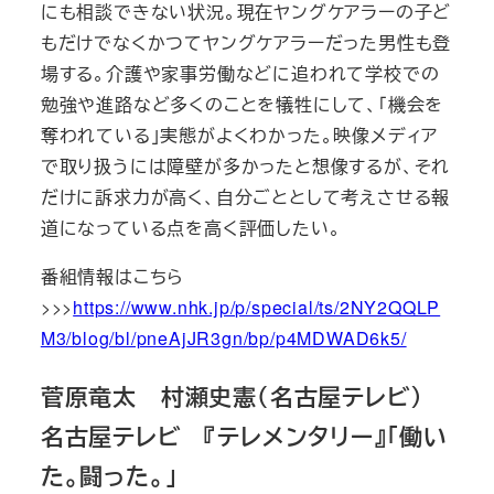
にも相談できない状況。現在ヤングケアラーの子ど
もだけでなくかつてヤングケアラーだった男性も登
場する。介護や家事労働などに追われて学校での
勉強や進路など多くのことを犠牲にして、「機会を
奪われている」実態がよくわかった。映像メディア
で取り扱うには障壁が多かったと想像するが、それ
だけに訴求力が高く、自分ごととして考えさせる報
道になっている点を高く評価したい。
番組情報はこちら
>>>
https://www.nhk.jp/p/special/ts/2NY2QQLP
M3/blog/bl/pneAjJR3gn/bp/p4MDWAD6k5/
菅原竜太 村瀬史憲（名古屋テレビ）
名古屋テレビ 『テレメンタリー』「働い
た。闘った。」