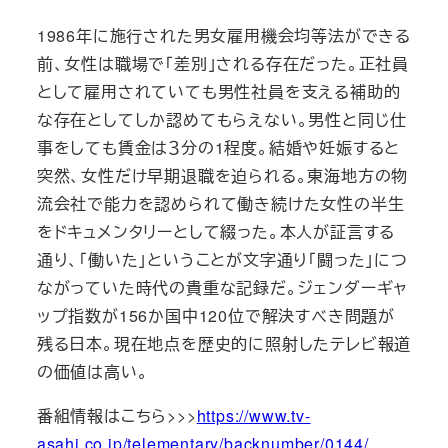
1986年に施行された男女雇用機会均等法ができる
前、女性は職場で「差別」される存在だった。正社員
として雇用されていても男性社員を支える補助的
な存在としてしか認めてもらえない。男性と同じ仕
事をしても賃金は３分の1程度。結婚や妊娠すると
突然、女性だけ早期退職を迫られる。東海地方の物
流会社で能力を認められて働き続けた女性の半生
をドキュメンタリーとして綴った。本人が証言する
通り、「働いた」ということが文字通り「闘った」につ
ながっていた時代の貴重な記録だ。ジェンダーギャ
ップ指数が156か国中120位で解決すべき問題が
残る日本。現在地点を歴史的に照射したテレビ報道
の価値は高い。
番組情報はこちら>>>
https://www.tv-
asahi.co.jp/telementary/backnumber/0144/