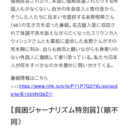
強制収容されたり、本国に強制送還されたりする外
国人も少なくない。自分の年金収入と寄付金から、
そうした人たちに住まいを提供する眞野明美さん
（68）の生き方を追った番組。名古屋入管に収容さ
れて体調不良を訴えながら亡くなったスリランカ人
ウィシュマさんとも事前に面会した眞野さんがその
死を胸に刻み、自らも病気と闘いながらも身寄りの
ない外国人に徹底して寄り添っている。私たち日本
人が何をすべきなのかを静かに問いかけてくる。
番組情報はこちら
>>>
https://www.nhk.jp/p/ts/P71P7Q379L/episod
e/te/B1359NG9Z7/
【貧困ジャーナリズム特別賞】（順不
同）