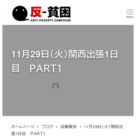
メ
イ
MENU
ン
コ
ン
テ
11月29日（火）関西出張1日
ン
目 ＰＡＲＴ１
ツ
へ
移
カテゴリー
2022年12月8日
tumugiisuta
活動報告
投稿日
著
動
者
ホームページ
ブログ
活動報告
11月29日（火）関西出
張1日目 ＰＡＲＴ１