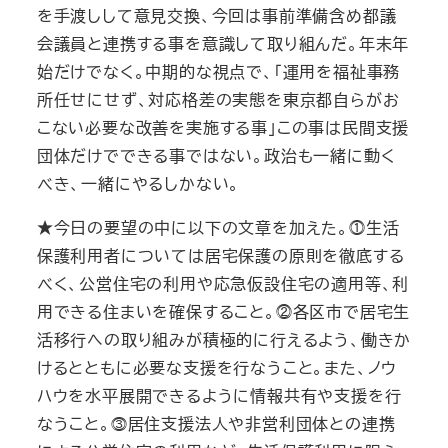
を手渡しして意見交換、今回は事前準備含め都議
会議員と連携する事を意識して取り組んだ。年末年
始だけでなく。中期的な視点で、「運用を福祉事務
所任せにせず、対応格差の実態を東京都自らがお
こない必要な改善を実施する事」この事は民間支援
団体だけでできる事ではない。政治も一緒に動く
べき、一緒にやるしかない。
★今日の要望の中に以下の文章を加えた。⓵生活
保護利用者については居宅保護の原則を徹底する
べく、公営住宅の利用や応急仮設住宅の適用等、利
用できる住まいを確保すること。⓶各区市で居宅生
活移行への取り組みが積極的に行えるよう、働きか
けるとともに必要な支援を行なうこと。また、ノウ
ハウを水平展開できるように情報共有や支援を行
なうこと。⓷居住支援法人や非営利団体との連携