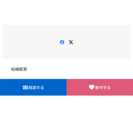
Facebook
X
組織概要
✉
相談する
寄付する
©2026 一般社団法人反貧困ネットワーク