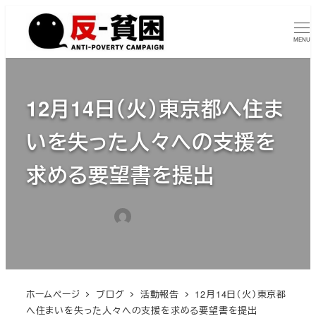
メ
イ
MENU
ン
コ
ン
12月14日（火）東京都へ住ま
テ
ン
いを失った人々への支援を
ツ
求める要望書を提出
へ
移
動
カテゴリー
2022年2月9日
tumugiisuta
活動報告
投稿日
著
者
ホームページ
ブログ
活動報告
12月14日（火）東京都
へ住まいを失った人々への支援を求める要望書を提出