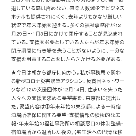
退している感は否めない。感染人数減少でビジネス
ホテルも提供されにくく、去年よりもかなり厳しい
状況で年末年始を迎える。多くの福祉事務所が12
月29日〜1月3日にかけて閉庁することが見込まれ
ている。支援を必要としている人たちが年末年始の
閉庁期間に行き場を失うことがないように、十分な
支援を用意することをはたらきかける必要がある。
★今日は朝から都庁に向かう。私が事務局で関わ
る新型コロナ災害緊急アクション、反貧困ネットワー
クなど12の支援団体が12月14日、住まいを失った
人々への支援を求める要望書を、東京都に提出し
た。要望内容は⓵年末年始の東京都による一時宿
泊場所確保に関する要望・支援情報の積極的な広
報・年末年始の福祉事務所の相談窓口の体制整備・
宿泊場所から退所した後の居宅生活への円滑な移