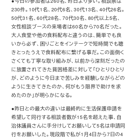
●今日の参加者は260名、昨日より多い。相談票は
230件。10代1名、20代6名、30代13名、40代26名。
50代31名、60代28名、70代30名、80代以上5名、
女性相談ブースの来場者は60名から70名だった。
大人食堂や他の食料配布と違うのは、簡単でも良
いから必ず、困りごとをインテークで短時間でも聴
きとったうえで食料配布に繋げる事だ。この面倒く
さくても丁寧な取り組みが、以前から深刻だったの
に放置されてきた貧困格差に対して「ひとりひとり
が、どのように今日まで苦しみを経験しながらどの
ように生きてきたのか、何がもう限界で助けを求
めたのか」が明らかになる。
●昨日との最大の違いは最終的に生活保護申請を
希望して同行する相談者数が15名を超えた事、自
治体議員さんに手分けしてお願いして5名は申請同
行をお願いした。現段階で私が1月4日から7日の4