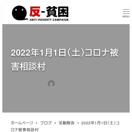
メ
イ
MENU
ン
コ
ン
テ
2022年1月1日（土）コロナ被
ン
害相談村
ツ
へ
移
カテゴリー
2022年2月9日
tumugiisuta
活動報告
投稿日
著
動
者
ホームページ
ブログ
活動報告
2022年1月1日（土）コ
ロナ被害相談村