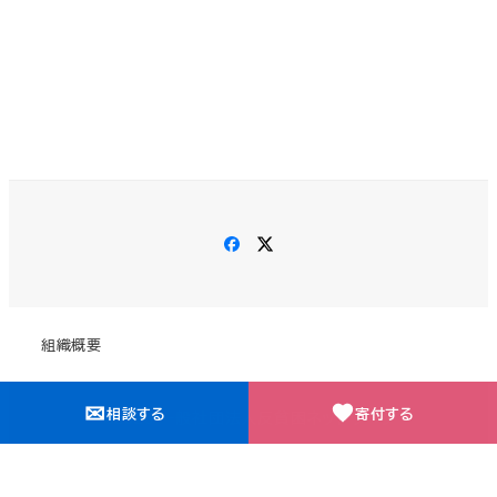
Facebook
X
組織概要
✉
相談する
寄付する
©2026 一般社団法人反貧困ネットワーク