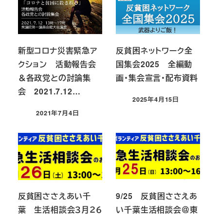
新型コロナ災害緊急ア
反貧困ネットワーク全
クション 活動報告会
国集会2025 全編動
＆各政党との討論集
画・集会宣言・配布資料
会 2021.7.12…
2025年4月15日
投稿日
2021年7月4日
投稿日
反貧困ささえあい千
9/25 反貧困ささえあ
葉 生活相談会３月２６
い千葉生活相談会＠東