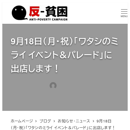
メ
イ
MENU
ン
コ
9月18日（月・祝）「ワタシのミ
ン
テ
ライ イベント＆パレード」に
ン
ツ
出店します！
へ
移
2023年9月12日
tumugiisuta
動
投稿日
著
カテゴリー
お知らせ・ニュース
者
ホームページ
ブログ
お知らせ・ニュース
9月18日
（月・祝）「ワタシのミライ イベント＆パレード」に出店します！