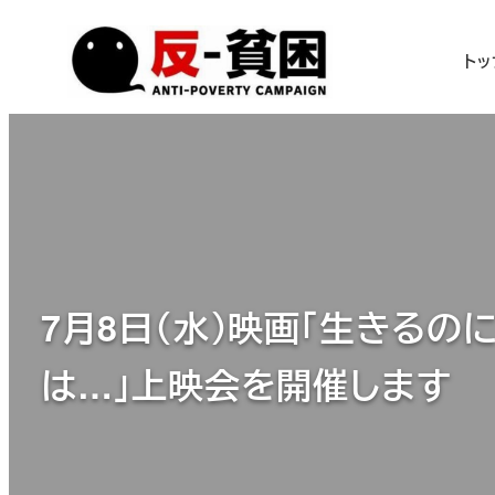
メ
イ
トッ
ン
コ
ン
テ
ン
ツ
へ
移
7月8日（水）映画「生きる
動
は…」上映会を開催します
カテゴリー
2026年6月18日
お知らせ・ニュース
投稿日