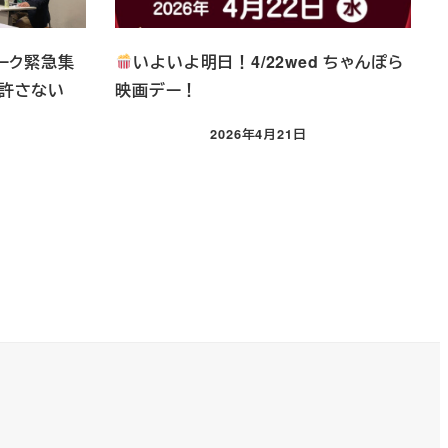
ーク緊急集
いよいよ明日！4/22wed ちゃんぽら
を許さない
映画デー！
2026年4月21日
投稿日