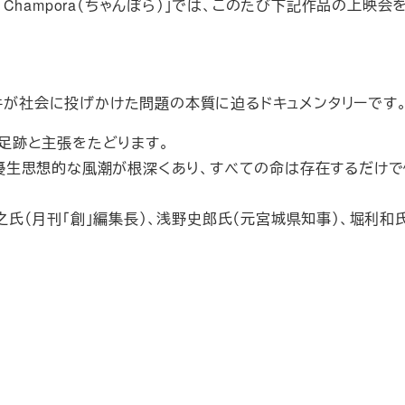
hampora（ちゃんぽら）」では、このたび下記作品の上映会
事件が社会に投げかけた問題の本質に迫るドキュメンタリーです
の足跡と主張をたどります。
は優生思想的な風潮が根深くあり、すべての命は存在するだけ
之氏（月刊「創」編集長）、浅野史郎氏（元宮城県知事）、堀利