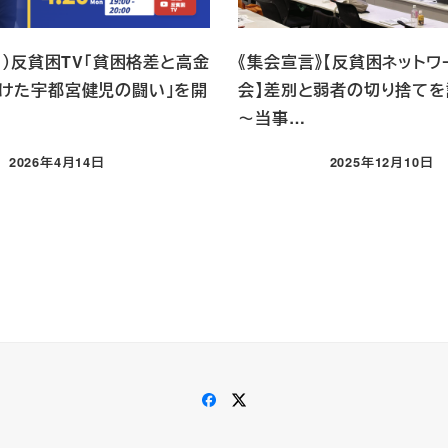
月）反貧困TV「貧困格差と高金
《集会宣言》【反貧困ネットワ
けた宇都宮健児の闘い」を開
会】差別と弱者の切り捨て
～当事…
2026年4月14日
2025年12月10日
投稿日
投稿日
Facebook
X