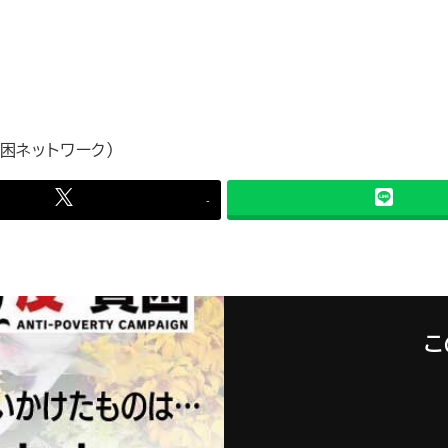
貧困ネットワーク）
-
こ