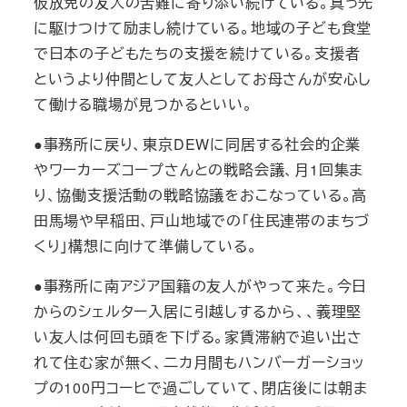
仮放免の友人の苦難に寄り添い続けている。真っ先
に駆けつけて励まし続けている。地域の子ども食堂
で日本の子どもたちの支援を続けている。支援者
というより仲間として友人としてお母さんが安心し
て働ける職場が見つかるといい。
●事務所に戻り、東京DEWに同居する社会的企業
やワーカーズコープさんとの戦略会議、月1回集ま
り、協働支援活動の戦略協議をおこなっている。高
田馬場や早稲田、戸山地域での「住民連帯のまちづ
くり」構想に向けて準備している。
●事務所に南アジア国籍の友人がやって来た。今日
からのシェルター入居に引越しするから、、義理堅
い友人は何回も頭を下げる。家賃滞納で追い出さ
れて住む家が無く、二カ月間もハンバーガーショッ
プの100円コーヒで過ごしていて、閉店後には朝ま