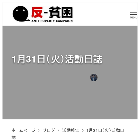
メ
イ
MENU
ン
コ
ン
テ
1月31日（火）活動日誌
ン
ツ
へ
2023年2月6日
2026年4月3日
瀬戸大作
投稿日
更新日
著
移
カテゴリー
活動報告
者
動
ホームページ
ブログ
活動報告
1月31日（火）活動日
誌