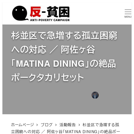
メ
イ
MENU
ン
コ
杉並区で急増する孤立困窮
ン
への対応 ／ 阿佐ヶ谷
テ
ン
「MATINA DINING」の絶品
ツ
へ
ポークタカリセット
移
動
2026年6月12日
2026年6月17日
瀬戸大作
投稿日
更新日
著
カテゴリー
活動報告
者
ホームページ
ブログ
活動報告
杉並区で急増する孤
立困窮への対応 ／ 阿佐ヶ谷「MATINA DINING」の絶品ポー